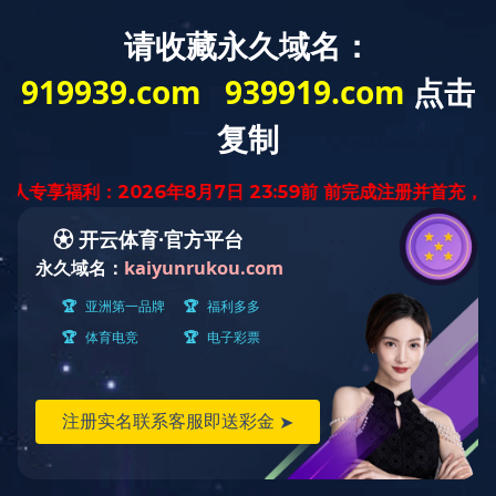
Toggl
naviga
公司简介
首页
公司简介
米兰体育平台官方网站成立于
2011年初，以强大的技术力量为后
盾，立足于蛋白质研究领域及国内外优质抗体资源整合，以“易捷产
品，宜杰服务”为企业核心理念，致力于服务生物医疗领域的科研工
作者，立志成为国内生物行业的优秀民族品牌。
柏奥易杰在强大的技术实力基础上与国内多家知名生物科研单位展
开广泛合作，整合了国内外大量优势资源，目前已拥有数十种蛋白