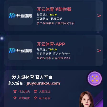
P4型 1-2块胶电泳系统
Catalog NO.：
BE6191
Applications ：
Reactivity ：
货号
规格
品牌
库存
价格
数量
操