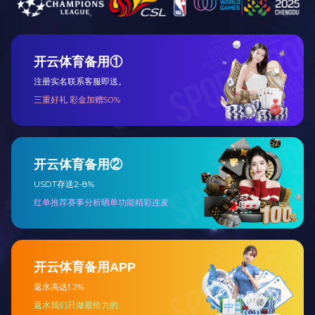
凝胶数量 1-2块
凝胶类型 手灌胶与预制胶
灌胶方式 使用制胶架，无需封胶
玻板类型 带固定边条的厚玻板，以及有∪形加工的内玻板
凝胶尺寸 手灌胶（8.3x7.3 cm），预制胶（8.6x6.8 cm）
缓冲液体积 2块胶：700ml
尺寸与重量 12x 16x 18 cm, 1.0 Kg
玻板尺寸 厚玻板( 10.1 x8.2 cm )，短玻板( 10.1 x 7.3 cm )
简介
高强度材料模压成型，坚固耐用，同时保护铂金电极丝。
可同时完成1-2块凝胶。
米兰（中国）广为使用的小型垂直凝胶电泳槽