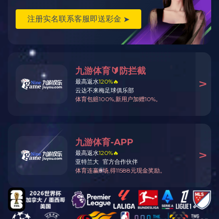
-
+
BE6191
1套
EASYBIO
10
¥5670.00
产品详情
参考文献
P4型 1-2块胶电泳系统
规格