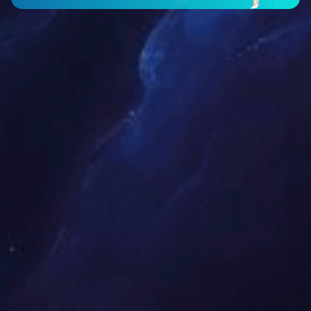
其它可选产品
BE6605 玻璃板晾片架
BE6923 200ul点样吸头，96支盒装
BE6094 10孔上样托架
BE6095 15孔上样托架
BE6663 吸水纸条
相关产品