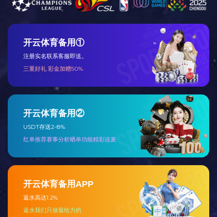
15孔上样托架