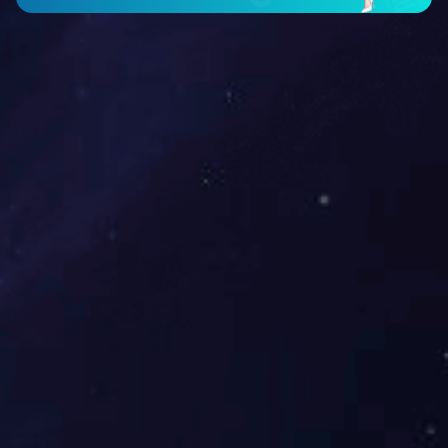
BE6975
B
免滤纸WB专用转膜海绵垫
电
订购指南
免费注册
配送说明
购物流程
购物保障
售后服务