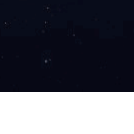
京ICP备
Copyright © 米兰体育平台官
技术支持：
技术支持：
方网站 版权所有
库价化学
库价化学
13046190号-1
首页
首页
分类
分类
购物车
购物车
会员
会员
开云足球登录_开云（中国）
|
开云体育（中国）官方网站
|
乐鱼官方网
站
|
开云体育(中国)官方网站
|
九游j9官网入口(中国)官方网站
|
jiuyou(中
国)官方网站
|
ky官方网页版_ky(中国)
|
九游网页版登录界面
|
开云网页版
|