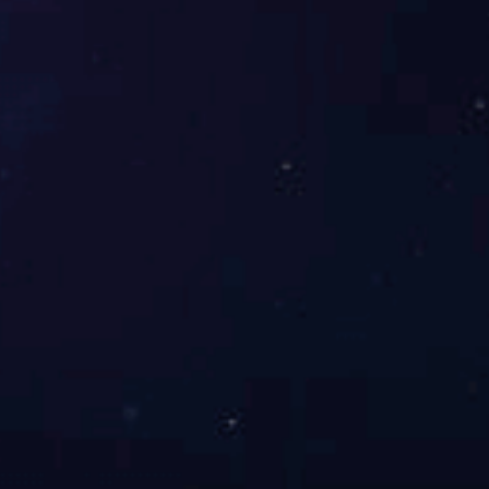
COA/MSDS下载
发票说明
退换货政策
退换货地址
米兰（中国）
联系电话：400-803-9118 / 010-62347973
邮箱：13681283008@163.com
QQ : 3395234576
公司地址：北京市海淀区学院路9号4022
微信公众号