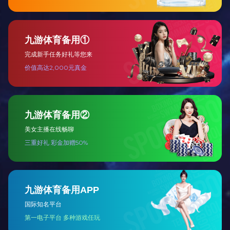
简介
产品用于电泳上样时，看不清胶面位置，用于比对
相关产品